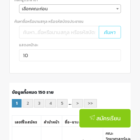
หลักสูตร/สาขา
เลือกคณะก่อน
ค้นหาชื่อหรือนามสกุล หรือรหัสบัตรประชาชน
ค้นหา
แสดงหน้าละ
ข้อมูลทั้งหมด 150 ราย
1
2
3
4
5
…
>
>>
สมัครเรียน
เลขที่ใบสมัคร
คำนำหน้า
ชื่อ-นามสกุล
คณะ
ร
คณะ
วิทยาศาสตร์และ