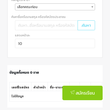
หลักสูตร/สาขา
เลือกคณะก่อน
ค้นหาชื่อหรือนามสกุล หรือรหัสบัตรประชาชน
ค้นหา
แสดงหน้าละ
ข้อมูลทั้งหมด 0 ราย
เลขที่ใบสมัคร
คำนำหน้า
ชื่อ-นามสกุล
คณะ
ระดับ
สาขา
วันท
สมัครเรียน
ไม่มีข้อมูล